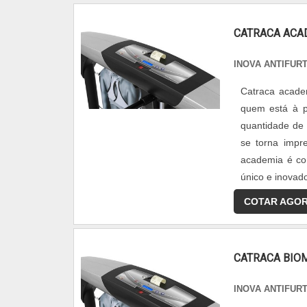
CATRACA ACA
INOVA ANTIFUR
Catraca acade
quem está à p
quantidade de 
se torna impr
academia é co
único e inovado
COTAR AGO
CATRACA BIO
INOVA ANTIFUR