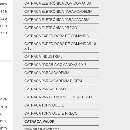
para
CATRACA ELETRÔNICA COM COMANDA
raca
CATRACA ELETRÔNICA PARA ACADEMIA
base
CATRACA ELETRÔNICA PARA PADARIA
a de
CATRACA ELETRÔNICA PREÇO
 seu
CATRACA EXPEDIDORA DE COMANDA
CATRACA EXPEDIDORA DE COMANDAS 10
X 15
CATRACA INDUSTRIAL
CATRACA PADARIA COMANDAS 9 X 7
CATRACA PARA ACADEMIA
CATRACA PARA ACADEMIA DIGITAL
CATRACA PARA ACESSO
CATRACA PARA CONTROLE DE ACESSO
nova
CATRACA TORNIQUETE
a em
a; -
CATRACA TORNIQUETE PREÇO
gem,
CATRACA VALOR
ento
COMPRAR CATRACA