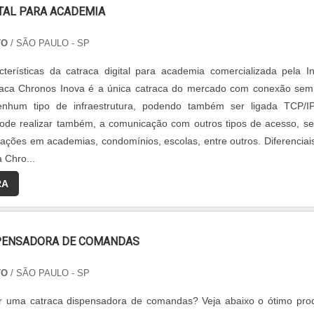
TAL PARA ACADEMIA
TO
/ SÃO PAULO - SP
acterísticas da catraca digital para academia comercializada pela I
traca Chronos Inova é a única catraca do mercado com conexão sem 
nhum tipo de infraestrutura, podendo também ser ligada TCP/I
ode realizar também, a comunicação com outros tipos de acesso, s
icações em academias, condomínios, escolas, entre outros. Diferenciai
 Chro...
RA
PENSADORA DE COMANDAS
TO
/ SÃO PAULO - SP
r uma catraca dispensadora de comandas? Veja abaixo o ótimo pro