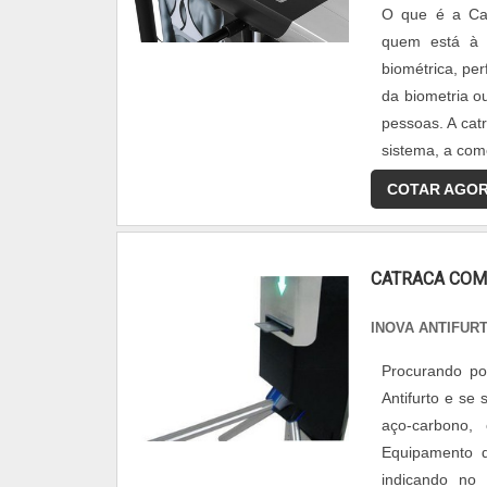
O que é a Ca
quem está à 
biométrica, per
da biometria ou
pessoas. A cat
sistema, a come
COTAR AGO
CATRACA COM
INOVA ANTIFUR
Procurando p
Antifurto e se
aço-carbono,
Equipamento d
indicando no 