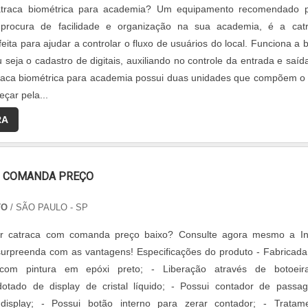
traca biométrica para academia? Um equipamento recomendado 
procura de facilidade e organização na sua academia, é a cat
feita para ajudar a controlar o fluxo de usuários do local. Funciona a 
 seja o cadastro de digitais, auxiliando no controle da entrada e saíd
raca biométrica para academia possui duas unidades que compõem o
çar pela...
RA
 COMANDA PREÇO
TO
/ SÃO PAULO - SP
or catraca com comanda preço baixo? Consulte agora mesmo a I
 surpreenda com as vantagens! Especificações do produto - Fabricad
 com pintura em epóxi preto; - Liberação através de botoeir
otado de display de cristal líquido; - Possui contador de passa
display; - Possui botão interno para zerar contador; - Tratam