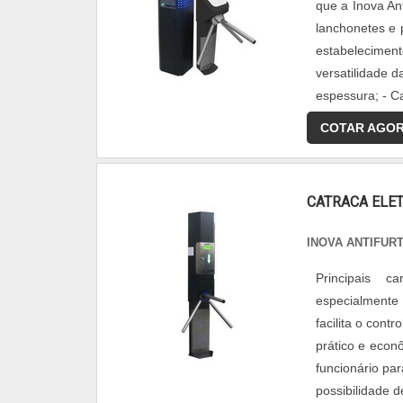
que a Inova An
lanchonetes e 
estabelecimen
versatilidade
espessura; - Ca
COTAR AGO
CATRACA ELE
INOVA ANTIFUR
Principais c
especialmente
facilita o con
prático e econ
funcionário pa
possibilidade d