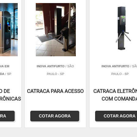
IA EM
INOVA ANTIFURTO
/ SÃO
INOVA ANTIFURTO
/ SÃ
TDA
/ SP
PAULO - SP
PAULO - SP
O DE
CATRACA PARA ACESSO
CATRACA ELETRÔ
RÔNICAS
COM COMAND
ORA
COTAR AGORA
COTAR AGORA