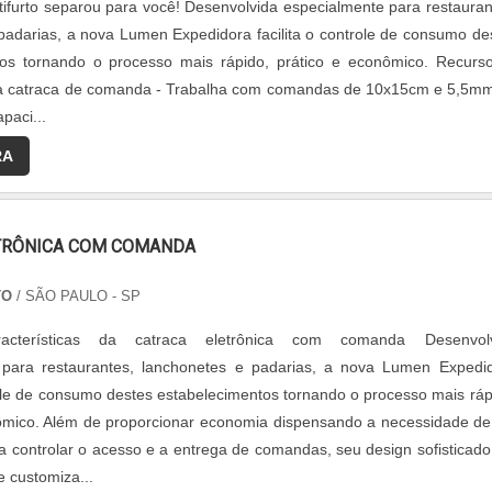
tifurto separou para você! Desenvolvida especialmente para restauran
padarias, a nova Lumen Expedidora facilita o controle de consumo de
tos tornando o processo mais rápido, prático e econômico. Recurs
 da catraca de comanda - Trabalha com comandas de 10x15cm e 5,5m
paci...
RA
TRÔNICA COM COMANDA
TO
/ SÃO PAULO - SP
aracterísticas da catraca eletrônica com comanda Desenvol
 para restaurantes, lanchonetes e padarias, a nova Lumen Expedi
trole de consumo destes estabelecimentos tornando o processo mais ráp
ômico. Além de proporcionar economia dispensando a necessidade d
ra controlar o acesso e a entrega de comandas, seu design sofisticado
e customiza...