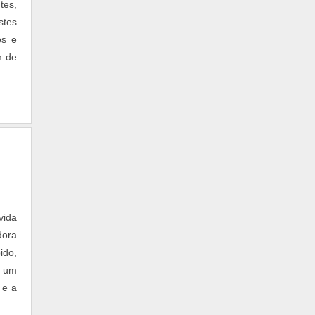
tes,
stes
os e
m de
vida
dora
ido,
e um
 e a