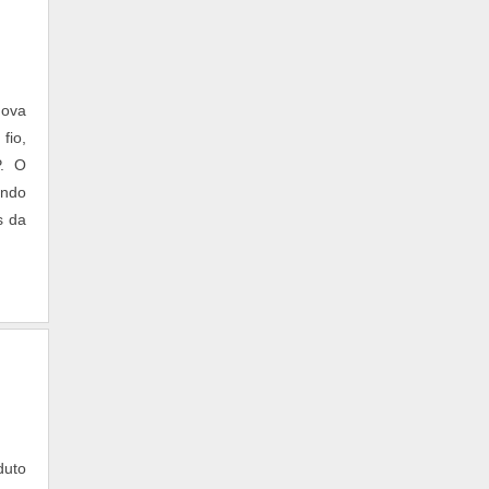
nova
fio,
P. O
endo
s da
duto