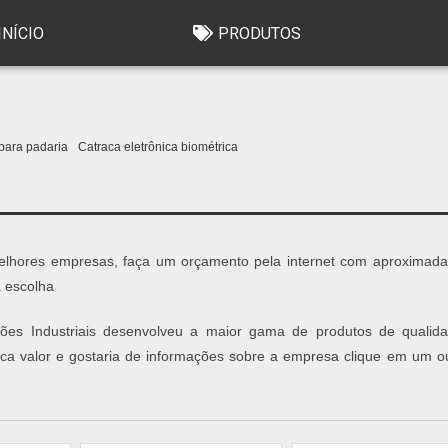
INÍCIO
PRODUTOS
 para padaria
Catraca eletrônica biométrica
melhores empresas, faça um orçamento pela internet com aproximad
 escolha
luções Industriais desenvolveu a maior gama de produtos de qualid
raca valor e gostaria de informações sobre a empresa clique em um o