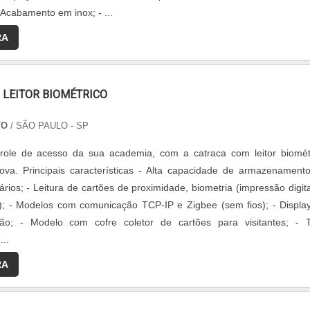
- Acabamento em inox; - ...
RA
 LEITOR BIOMÉTRICO
TO
/ SÃO PAULO - SP
trole de acesso da sua academia, com a catraca com leitor biomét
va. Principais características - Alta capacidade de armazenament
ários; - Leitura de cartões de proximidade, biometria (impressão digita
); - Modelos com comunicação TCP-IP e Zigbee (sem fios); - Displa
ação; - Modelo com cofre coletor de cartões para visitantes; - T
..
RA