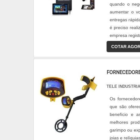
quando o neg
aumentar o vo
entregas rápid
é preciso real
empresa registr
COTAR AGO
FORNECEDORE
TELE INDUSTRI
Os fornecedor
que são ofere
benefício e 
melhores prod
garimpo ou exp
joias e relíqui