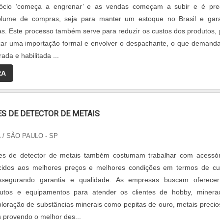
ócio ‘começa a engrenar’ e as vendas começam a subir e é pre
lume de compras, seja para manter um estoque no Brasil e gara
as. Este processo também serve para reduzir os custos dos produtos, 
izar uma importação formal e envolver o despachante, o que demanda
ada e habilitada ...
RA
S DE DETECTOR DE METAIS
A
/ SÃO PAULO - SP
es de detector de metais também costumam trabalhar com acessór
cidos aos melhores preços e melhores condições em termos de cu
assegurando garantia e qualidade. As empresas buscam oferece
utos e equipamentos para atender os clientes de hobby, minera
loração de substâncias minerais como pepitas de ouro, metais precio
as provendo o melhor des...