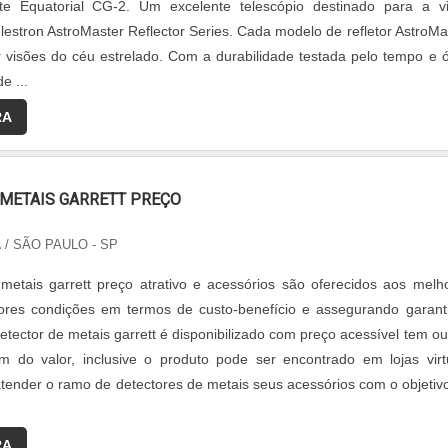
 Equatorial CG-2. Um excelente telescópio destinado para a v
elestron AstroMaster Reflector Series. Cada modelo de refletor AstroMa
 visões do céu estrelado. Com a durabilidade testada pelo tempo e ó
e ...
RA
 METAIS GARRETT PREÇO
A
/ SÃO PAULO - SP
metais garrett preço atrativo e acessórios são oferecidos aos melh
ores condições em termos de custo-benefício e assegurando garant
tector de metais garrett é disponibilizado com preço acessível tem ou
m do valor, inclusive o produto pode ser encontrado em lojas virt
atender o ramo de detectores de metais seus acessórios com o objetiv
RA