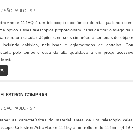
A
/ SÃO PAULO - SP
AstroMaster 114EQ é um telescópio econômico de alta qualidade co
ma óptico. Esses telescópios proporcionam vistas de tirar o fôlego da 
a estrutura circular, Júpiter com seus cinturões e centenas de objeto
, incluindo galáxias, nebulosas e aglomerados de estrelas. C
testada pelo tempo e ótica de alta qualidade a um preço acessíve
 Maste...
RA
CELESTRON COMPRAR
A
/ SÃO PAULO - SP
aber as características do material antes de um telescópio celes
escópio Celestron AstroMaster 114EQ é um refletor de 114mm (4,49 P