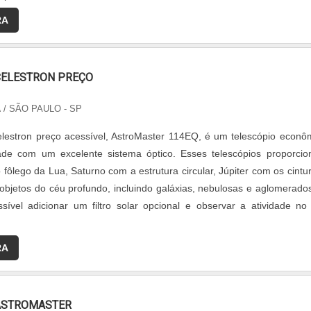
RA
CELESTRON PREÇO
A
/ SÃO PAULO - SP
elestron preço acessível, AstroMaster 114EQ, é um telescópio econô
dade com um excelente sistema óptico. Esses telescópios proporci
 o fôlego da Lua, Saturno com a estrutura circular, Júpiter com os cintu
objetos do céu profundo, incluindo galáxias, nebulosas e aglomerado
ssível adicionar um filtro solar opcional e observar a atividade no 
RA
ASTROMASTER